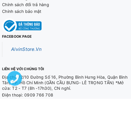
Chính sách đổi trả hàng
Chính sách bảo mật
FACEBOOK PAGE
AlvinStore.Vn
LIÊN HỆ VỚI CHÚNG TÔI
Địa chỉ: 72/10 Đường Số 16, Phường Bình Hưng Hòa, Quận Bình
Tân, TP. Hồ Chí Minh (GẦN CẦU BƯNG- LÊ TRỌNG TẤN) *Mở
cửa: T2 - T7 (8h -17h30), CN nghỉ.
Điện thoại:
0909 766 708
0909 566 708
Email
alvinstore.hcm@gmail.com
© Bản quyền thuộc về
AlvinStore.Vn
Cung cấp bởi Alvin Store