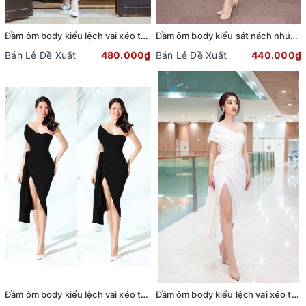
Đầm ôm body kiểu lệch vai xéo tà sang trọng (Xanh rêu)
Đầm ôm body kiểu sát nách nhún eo nơ vai (Đen)
Bán Lẻ Đề Xuất
480.000₫
Bán Lẻ Đề Xuất
440.000₫
Đầm ôm body kiểu lệch vai xéo tà sang trọng (Đen)
Đầm ôm body kiểu lệch vai xéo tà sang trọng (Trắng)