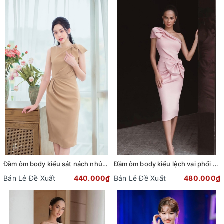
Đầm ôm body kiểu sát nách nhún eo nơ vai (Nude)
Đầm ôm body kiểu lệch vai phối nơ eo
Bán Lẻ Đề Xuất
440.000₫
Bán Lẻ Đề Xuất
480.000₫