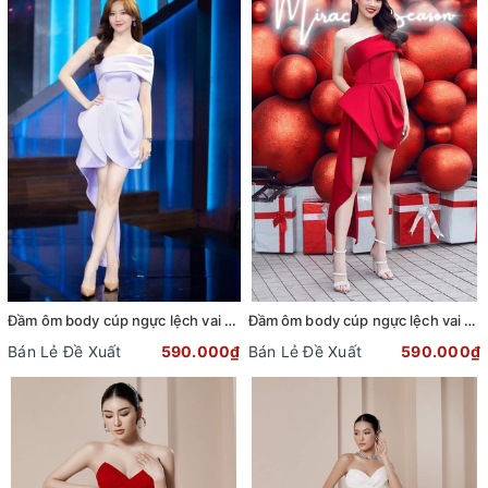
Đầm ôm body cúp ngực lệch vai bèo dài 1 bên dự tiệc (Tím)
Đầm ôm body cúp ngực lệch vai bèo dài 1 bên dự tiệc (Đỏ)
Bán Lẻ Đề Xuất
590.000₫
Bán Lẻ Đề Xuất
590.000₫