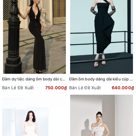
Đầm dự tiệc dáng ôm body dài cổ yếm xẻ ngực sang trọng Alvin Store 1602
Đầm ôm body dáng dài kiểu cúp chéo ngực lệch vai Alvin Store 2938 (Đen)
Bán Lẻ Đề Xuất
750.000₫
Bán Lẻ Đề Xuất
640.000₫