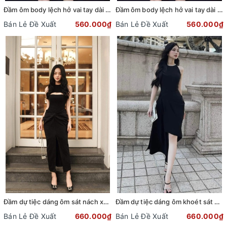
Đầm ôm body lệch hở vai tay dài dự tiệc Alvin Store 1536 (Đen)
Đầm ôm body lệch hở vai tay dài dự tiệc Alvin Store 1536 (Đỏ)
Bán Lẻ Đề Xuất
560.000₫
Bán Lẻ Đề Xuất
560.000₫
Đầm dự tiệc dáng ôm sát nách xẻ cúp ngực rút nhún sang trọng Alvin Store 1609
Đầm dự tiệc dáng ôm khoét sát nách cổ đính đá sang trọng Alvin Store 1608 (Đen)
Bán Lẻ Đề Xuất
660.000₫
Bán Lẻ Đề Xuất
660.000₫