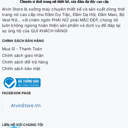
Alvin Store là xưởng may chuyên thiết kế và sản xuất dòng thời
trang nữ cao cấp như Đầm Dự Tiệc, Đầm Dạ Hội, Đầm Maxi, Bộ
Vest Nữ… với châm ngôn PHÁI NỮ phải MẶC ĐẸP, chúng tôi
luôn không ngừng hoàn thiện sản phẩm và dịch vụ để đáp lại
sự ủng hộ của QUÍ KHÁCH HÀNG!
CHÍNH SÁCH BÁN HÀNG
Mua Sỉ - Thanh Toán
Chính sách giao nhận
Chính sách đổi trả hàng
Chính sách bảo mật
FACEBOOK PAGE
AlvinStore.Vn
LIÊN HỆ VỚI CHÚNG TÔI