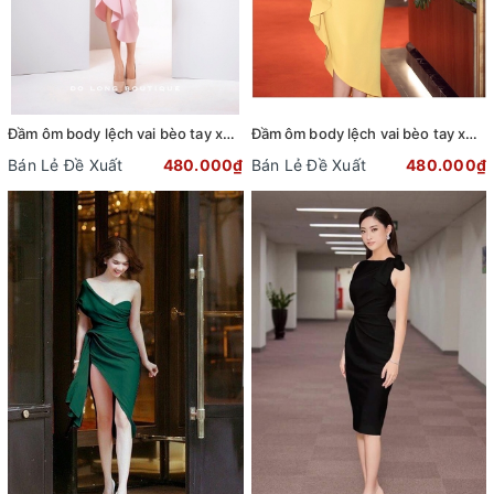
Đầm ôm body lệch vai bèo tay xếp ly eo (Hồng)
Đầm ôm body lệch vai bèo tay xếp ly eo (Vàng)
Bán Lẻ Đề Xuất
480.000₫
Bán Lẻ Đề Xuất
480.000₫