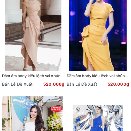
Đầm ôm body kiểu lệch vai nhún eo phối bèo (Nude đậm)
Đầm ôm body kiểu lệch vai nhún eo phối bèo (Vàng)
Bán Lẻ Đề Xuất
520.000₫
Bán Lẻ Đề Xuất
520.000₫