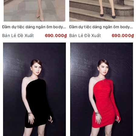
Đầm dự tiệc dáng ngắn ôm body hở vai ngang sang trọng (Trắng)
Đầm dự tiệc dáng ngắn ôm body hở vai ngang sang trọng (Đen)
Bán Lẻ Đề Xuất
690.000₫
Bán Lẻ Đề Xuất
690.000₫