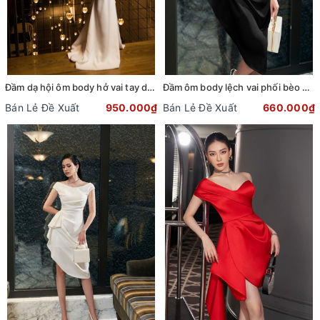
Đầm dạ hội ôm body hở vai tay dài dự tiệc
Đầm ôm body lệch vai phối bèo eo xéo tà (Đen)
Bán Lẻ Đề Xuất
950.000₫
Bán Lẻ Đề Xuất
660.000₫