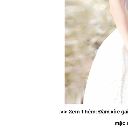
>> Xem Thêm: Đầm xòe gấm 
mặc r