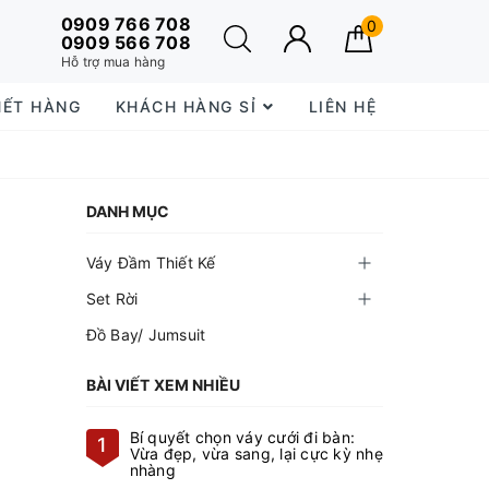
0909 766 708
0
0909 566 708
Hỗ trợ mua hàng
HẾT HÀNG
KHÁCH HÀNG SỈ
LIÊN HỆ
DANH MỤC
Váy Đầm Thiết Kế
Set Rời
Đồ Bay/ Jumsuit
BÀI VIẾT XEM NHIỀU
Bí quyết chọn váy cưới đi bàn:
1
Vừa đẹp, vừa sang, lại cực kỳ nhẹ
nhàng