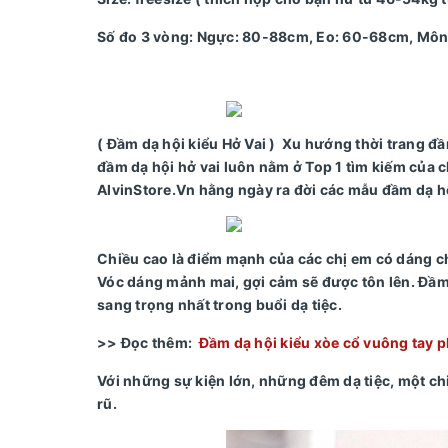
Số đo 3 vòng: Ngực: 80-88cm, Eo: 60-68cm, Mô
( Đầm dạ hội kiểu Hở Vai ) Xu hướng thời trang đầm
đầm dạ hội hở vai luôn nằm ở Top 1 tìm kiếm của c
AlvinStore.Vn hằng ngày ra đời các mẫu đầm dạ hộ
Chiều cao là điểm mạnh của các chị em có dáng c
Vóc dáng mảnh mai, gợi cảm sẽ được tôn lên. Đầm
sang trọng nhất trong buổi dạ tiệc.
>> Đọc thêm:
Đầm dạ hội kiểu xòe cổ vuông tay 
Với những sự kiện lớn, những đêm dạ tiệc, một ch
rũ.