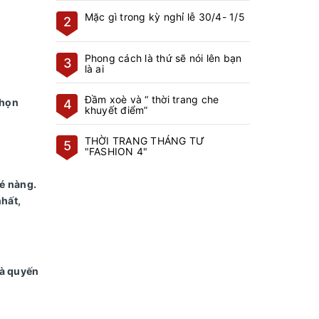
Mặc gì trong kỳ nghỉ lễ 30/4- 1/5
2
Phong cách là thứ sẽ nói lên bạn
3
là ai
Đầm xoè và “ thời trang che
chọn
4
khuyết điểm”
THỜI TRANG THÁNG TƯ
5
"FASHION 4"
é nàng.
hất,
và quyến