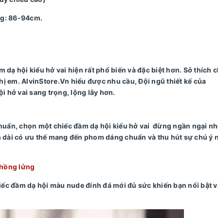
ng: 86-94cm.
 dạ hội kiểu hở vai hiện rất phổ biến và đặc biệt hơn. Sở thích 
hị em. AlvinStore.Vn hiểu được nhu cầu, Đội ngũ thiết kế của
i hở vai sang trọng, lộng lẫy hơn.
huẩn, chọn một chiếc đầm dạ hội kiểu hở vai đừng ngần ngại nh
 dài có ưu thế mang đến phom dáng chuẩn và thu hút sự chú ý n
phồng lửng
iếc đầm dạ hội màu nude đính đá mới đủ sức khiến bạn nổi bật 