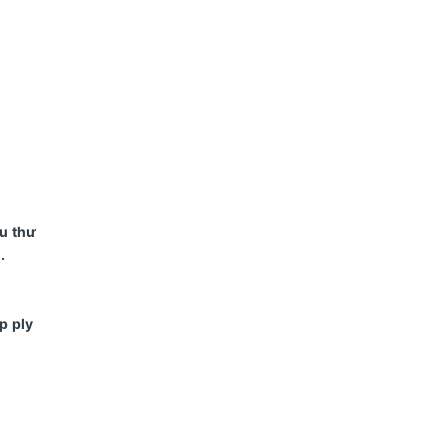
ểu thư
.
p ply