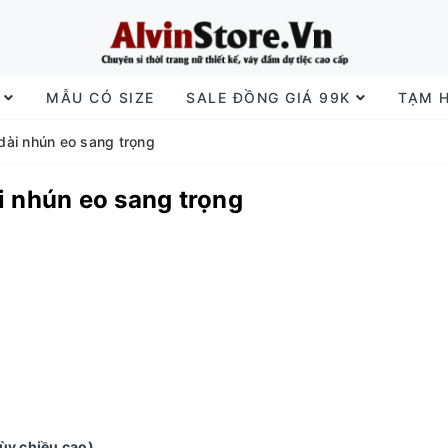
I
MẪU CÓ SIZE
SALE ĐỒNG GIÁ 99K
TẠM 
 dài nhún eo sang trọng
ài nhún eo sang trọng
tùy chiều cao)