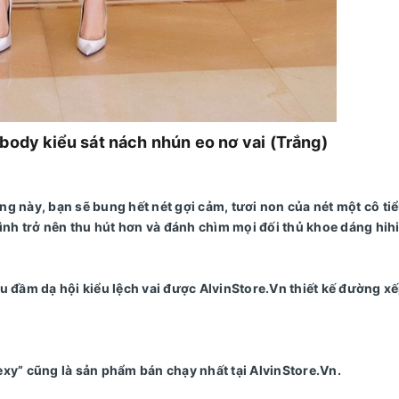
dy kiểu sát nách nhún eo nơ vai (Trắng)
ng này, bạn sẽ bung hết nét gợi cảm, tươi non của nét một cô ti
nh trở nên thu hút hơn và đánh chìm mọi đối thủ khoe dáng hihi
đầm dạ hội kiểu lệch vai được AlvinStore.Vn thiết kế đường xế
exy” cũng là sản phẩm bán chạy nhất tại AlvinStore.Vn.