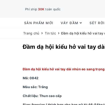
Phí ship
30K
toàn quốc
SẢN PHẨM MỚI
VÁY ĐẦM
SÉT RỜ
Trang chủ
Tin tức
Đầm dạ hội kiểu hở vai tay
Đầm dạ hội kiểu hở vai tay d
Đầm dạ hội kiểu hở vai tay dài nhún eo sang trọng
Mã: 0842
Màu sắc: Trắng
Chất liệu: Thun cao cấp
Size: freesize ( thích hợp cho bạn nữ từ 46-54kg 