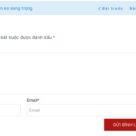
ún eo sang trọng
Bài trước
Bà
g bắt buộc được đánh dấu
*
Email
*
GỬI BÌNH 