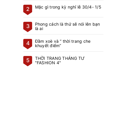
Mặc gì trong kỳ nghỉ lễ 30/4- 1/5
2
Phong cách là thứ sẽ nói lên bạn
3
là ai
Đầm xoè và “ thời trang che
4
khuyết điểm”
THỜI TRANG THÁNG TƯ
5
"FASHION 4"