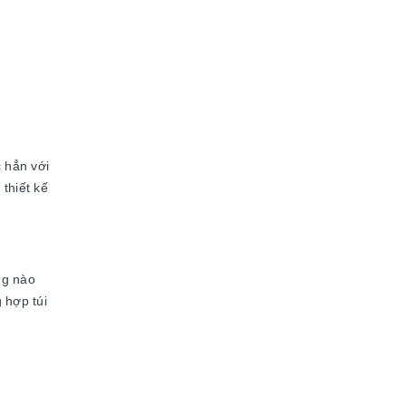
 hẳn với
thiết kế
ng nào
 hợp túi