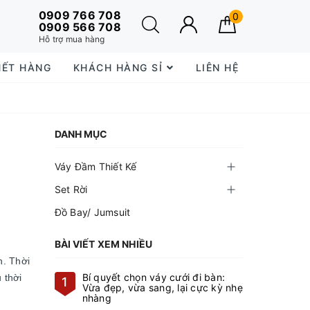
0909 766 708
0
0909 566 708
Hỗ trợ mua hàng
HẾT HÀNG
KHÁCH HÀNG SỈ
LIÊN HỆ
DANH MỤC
Váy Đầm Thiết Kế
Set Rời
Đồ Bay/ Jumsuit
BÀI VIẾT XEM NHIỀU
n. Thời
Bí quyết chọn váy cưới đi bàn:
 thời
1
Vừa đẹp, vừa sang, lại cực kỳ nhẹ
nhàng