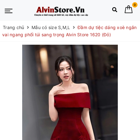
0
Trang chủ
Mẫu có size S,M,L
Đầm dự tiệc dáng xoè ngắn
vai ngang phối túi sang trọng Alvin Store 1620 (Đỏ)