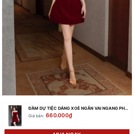
ĐẦM DỰ TIỆC DÁNG XOÈ NGẮN VAI NGANG PHỐI TÚI SANG TRỌNG ALVIN STORE 1620 (ĐỎ)
660.000₫
Giá bán: