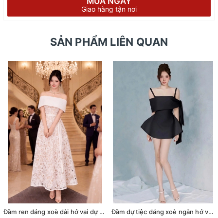
MUA NGAY
Giao hàng tận nơi
SẢN PHẨM LIÊN QUAN
Đầm ren dáng xoè dài hở vai dự tiệc phối dây đai sang trọng
Đầm dự tiệc dáng xoè ngắn hở vai cột nơ sang trọng (TẶNG KÈM QUẦN SHORT) (Đen)