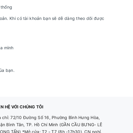
 thống
hoản. Khi có tài khoản bạn sẽ dễ dàng theo dõi được
ủa mình
của bạn.
ÊN HỆ VỚI CHÚNG TÔI
a chỉ: 72/10 Đường Số 16, Phường Bình Hưng Hòa,
ận Bình Tân, TP. Hồ Chí Minh (GẦN CẦU BƯNG- LÊ
ỌNG TẤN) *Mở cửa: T2 - T7 (8h -17h30), CN nghỉ.