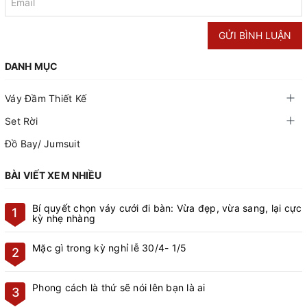
GỬI BÌNH LUẬN
DANH MỤC
Váy Đầm Thiết Kế
Set Rời
Đồ Bay/ Jumsuit
BÀI VIẾT XEM NHIỀU
Bí quyết chọn váy cưới đi bàn: Vừa đẹp, vừa sang, lại cực
1
kỳ nhẹ nhàng
Mặc gì trong kỳ nghỉ lễ 30/4- 1/5
2
Phong cách là thứ sẽ nói lên bạn là ai
3