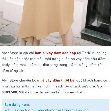
AlvinStore là địa chỉ
ban si vay dam cao cap
tại TpHCM, chúng
tôi luôn cập nhật các mẫu thời trang quần áo váy đầm như đầm
body, đầm maxi, đầm dự tiệc sang trọng, đầm suông, đầm xòe,
đầm công sở,..
AlvinStore chuyên bỏ
sỉ lẻ váy đầm thiết kế
, quý khách hàng có
nhu cầu lấy sỉ thì nên xem chính sách lấy sỉ tại AlvinStore. Gọi
0909.566.708
để được tư vấn và hỗ trợ sớm nhất
Bạn đang xem:
Mẫu váy hè tuổi 30 nhẹ nhàng trẻ trung thanh lịch