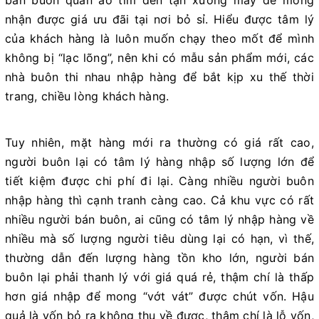
bán buôn quần áo tìm đến tận xưởng may để mong
nhận được giá ưu đãi tại nơi bỏ sỉ. Hiểu được tâm lý
của khách hàng là luôn muốn chạy theo mốt để mình
không bị “lạc lõng”, nên khi có mẫu sản phẩm mới, các
nhà buôn thi nhau nhập hàng để bắt kịp xu thế thời
trang, chiều lòng khách hàng.
Tuy nhiên, mặt hàng mới ra thường có giá rất cao,
người buôn lại có tâm lý hàng nhập số lượng lớn để
tiết kiệm được chi phí đi lại. Càng nhiều người buôn
nhập hàng thì cạnh tranh càng cao. Cả khu vực có rất
nhiều người bán buôn, ai cũng có tâm lý nhập hàng về
nhiều mà số lượng người tiêu dùng lại có hạn, vì thế,
thường dẫn đến lượng hàng tồn kho lớn, người bán
buôn lại phải thanh lý với giá quá rẻ, thậm chí là thấp
hơn giá nhập để mong “vớt vát” được chút vốn. Hậu
quả là vốn bỏ ra không thu về được, thậm chí là lỗ vốn,