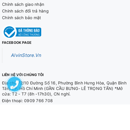
Chính sách giao nhận
Chính sách đổi trả hàng
Chính sách bảo mật
FACEBOOK PAGE
AlvinStore.Vn
LIÊN HỆ VỚI CHÚNG TÔI
Địa chỉ: 72/10 Đường Số 16, Phường Bình Hưng Hòa, Quận Bình
Tân, TP. Hồ Chí Minh (GẦN CẦU BƯNG- LÊ TRỌNG TẤN) *Mở
cửa: T2 - T7 (8h -17h30), CN nghỉ.
Điện thoại:
0909 766 708
0909 566 708
Email
alvinstore.hcm@gmail.com
© Bản quyền thuộc về
AlvinStore.Vn