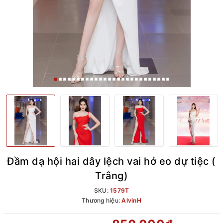
Đầm dạ hội hai dây lệch vai hở eo dự tiệc (
Trắng)
SKU:
1579T
Thương hiệu:
AlvinH