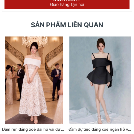
Giao hàng tận nơi
SẢN PHẨM LIÊN QUAN
Đầm ren dáng xoè dài hở vai dự tiệc phối dây đai sang trọng
Đầm dự tiệc dáng xoè ngắn hở vai cột nơ sang trọng (TẶNG KÈM QUẦN SHORT) (Đen)