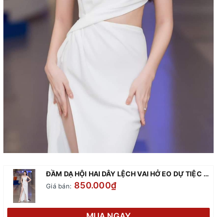
ĐẦM DẠ HỘI HAI DÂY LỆCH VAI HỞ EO DỰ TIỆC ( TRẮNG)
850.000₫
Giá bán:
MUA NGAY