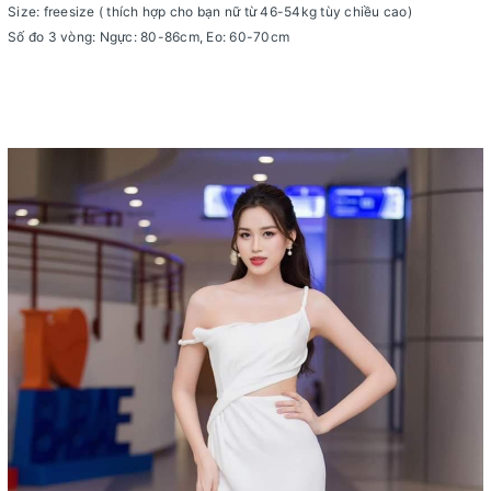
Size: freesize ( thích hợp cho bạn nữ từ 46-54kg tùy chiều cao)
Số đo 3 vòng: Ngực: 80-86cm, Eo: 60-70cm