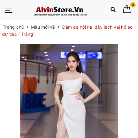
0
Trang chủ
Mẫu mới về
Đầm dạ hội hai dây lệch vai hở eo
dự tiệc ( Trắng)