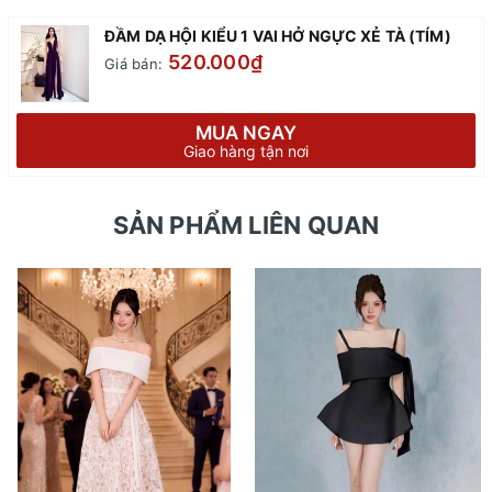
ĐẦM DẠ HỘI KIỂU 1 VAI HỞ NGỰC XẺ TÀ (TÍM)
520.000₫
Giá bán:
MUA NGAY
Giao hàng tận nơi
SẢN PHẨM LIÊN QUAN