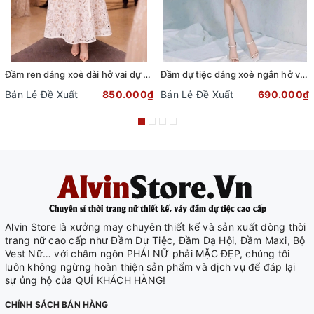
Đầm ren dáng xoè dài hở vai dự tiệc phối dây đai sang trọng
Đầm dự tiệc dáng xoè ngắn hở vai cột nơ sang trọng (TẶNG KÈM QUẦN SHORT) (Đen)
Bán Lẻ Đề Xuất
850.000₫
Bán Lẻ Đề Xuất
690.000₫
Alvin Store là xưởng may chuyên thiết kế và sản xuất dòng thời
trang nữ cao cấp như Đầm Dự Tiệc, Đầm Dạ Hội, Đầm Maxi, Bộ
Vest Nữ… với châm ngôn PHÁI NỮ phải MẶC ĐẸP, chúng tôi
luôn không ngừng hoàn thiện sản phẩm và dịch vụ để đáp lại
sự ủng hộ của QUÍ KHÁCH HÀNG!
CHÍNH SÁCH BÁN HÀNG