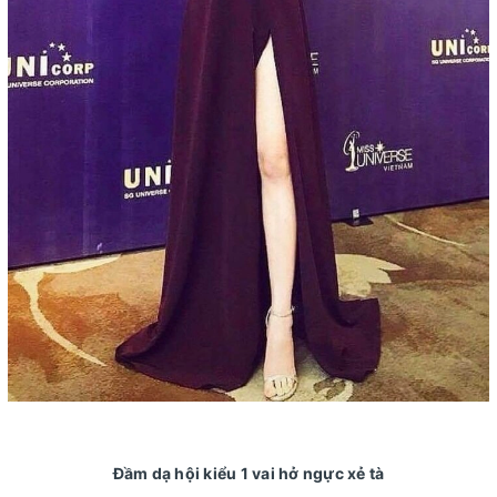
Đầm dạ hội kiểu 1 vai hở ngực xẻ tà