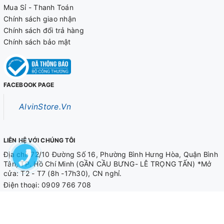
Mua Sỉ - Thanh Toán
Chính sách giao nhận
Chính sách đổi trả hàng
Chính sách bảo mật
FACEBOOK PAGE
AlvinStore.Vn
LIÊN HỆ VỚI CHÚNG TÔI
Địa chỉ: 72/10 Đường Số 16, Phường Bình Hưng Hòa, Quận Bình
Tân, TP. Hồ Chí Minh (GẦN CẦU BƯNG- LÊ TRỌNG TẤN) *Mở
cửa: T2 - T7 (8h -17h30), CN nghỉ.
Điện thoại:
0909 766 708
0909 566 708
Email
alvinstore.hcm@gmail.com