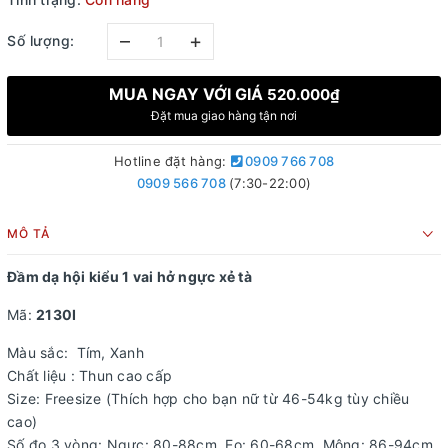
–
+
Số lượng:
MUA NGAY VỚI GIÁ
520.000₫
Đặt mua giao hàng tận nơi
Hotline đặt hàng:
0909 766 708
0909 566 708
(7:30-22:00)
MÔ TẢ
Đầm dạ hội kiểu 1 vai hở ngực xẻ tà
Mã:
2130I
Màu sắc: Tím, Xanh
Chất liệu : Thun cao cấp
Size: Freesize (Thích hợp cho bạn nữ từ 46-54kg tùy chiều
cao)
Số đo 3 vòng: Ngực: 80-88cm, Eo: 60-68cm, Mông: 86-94cm