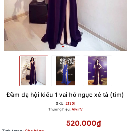
Đầm dạ hội kiểu 1 vai hở ngực xẻ tà (tím)
SKU:
2130I
Thương hiệu:
AlvinV
520.000₫
Tình trạng:
Còn hàng