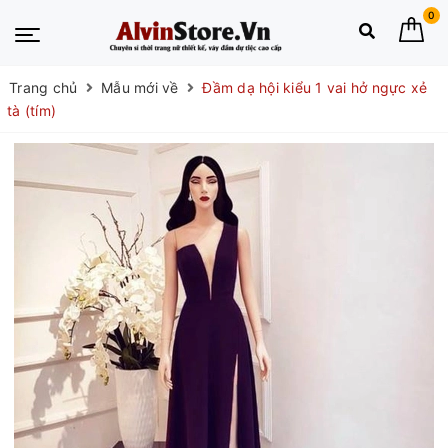
0
Trang chủ
Mẫu mới về
Đầm dạ hội kiểu 1 vai hở ngực xẻ
tà (tím)