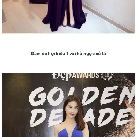
Đầm dạ hội kiểu 1 vai hở ngực xẻ tà