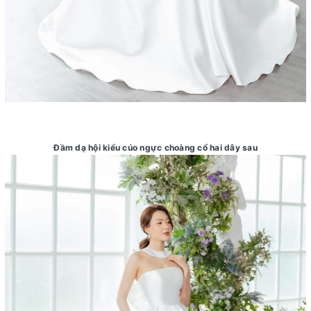
Đầm dạ hội kiểu cúo ngực choàng cổ hai dây sau