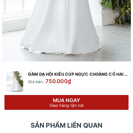
ĐẦM DẠ HỘI KIỂU CÚP NGỰC CHOÀNG CỔ HAI DÂY SAU
750.000₫
Giá bán:
MUA NGAY
Giao hàng tận nơi
SẢN PHẨM LIÊN QUAN