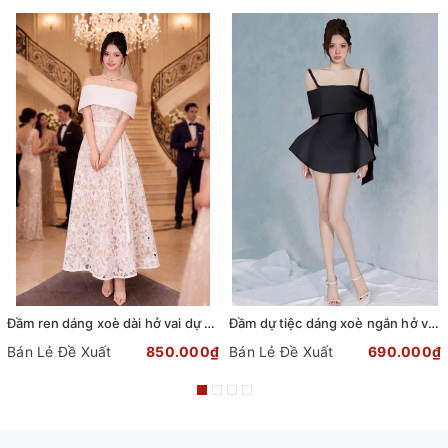
Đầm ren dáng xoè dài hở vai dự tiệc phối dây đai sang trọng
Đầm dự tiệc dáng xoè ngắn hở vai cột nơ sang trọng (TẶNG KÈM QUẦN SHORT) (Đen)
Bán Lẻ Đề Xuất
850.000₫
Bán Lẻ Đề Xuất
690.000₫