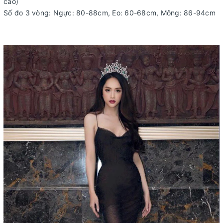
cao)
Số đo 3 vòng: Ngực: 80-88cm, Eo: 60-68cm, Mông: 86-94cm