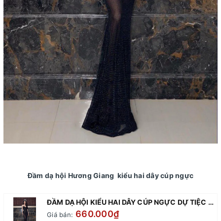
Đầm dạ hội Hương Giang kiểu hai dây cúp ngực
ĐẦM DẠ HỘI KIỂU HAI DÂY CÚP NGỰC DỰ TIỆC SANG TRỌNG
660.000₫
Giá bán: