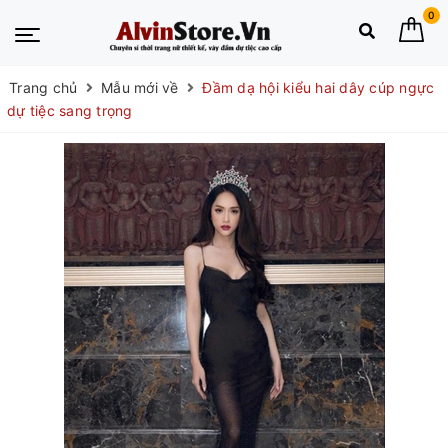
0
Trang chủ
Mẫu mới về
Đầm dạ hội kiểu hai dây cúp ngực
dự tiệc sang trọng