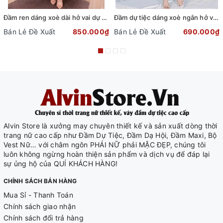
Đầm ren dáng xoè dài hở vai dự tiệc phối dây đai sang trọng
Đầm dự tiệc dáng xoè ngắn hở vai cột nơ sang trọng (TẶNG KÈM QUẦN SHORT) (Đen)
Bán Lẻ Đề Xuất
850.000₫
Bán Lẻ Đề Xuất
690.000₫
Alvin Store là xưởng may chuyên thiết kế và sản xuất dòng thời
trang nữ cao cấp như Đầm Dự Tiệc, Đầm Dạ Hội, Đầm Maxi, Bộ
Vest Nữ… với châm ngôn PHÁI NỮ phải MẶC ĐẸP, chúng tôi
luôn không ngừng hoàn thiện sản phẩm và dịch vụ để đáp lại
sự ủng hộ của QUÍ KHÁCH HÀNG!
CHÍNH SÁCH BÁN HÀNG
Mua Sỉ - Thanh Toán
Chính sách giao nhận
Chính sách đổi trả hàng