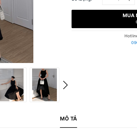
MUA 
Hotlin
09
MÔ TẢ