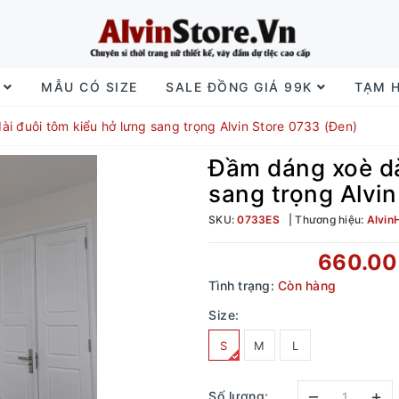
I
MẪU CÓ SIZE
SALE ĐỒNG GIÁ 99K
TẠM 
i đuôi tôm kiểu hở lưng sang trọng Alvin Store 0733 (Đen)
Đầm dáng xoè dà
sang trọng Alvi
SKU:
0733ES
Thương hiệu:
Alvin
660.0
Tình trạng:
Còn hàng
Size:
S
M
L
–
+
Số lượng: