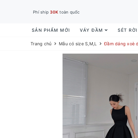
Phí ship
30K
toàn quốc
SẢN PHẨM MỚI
VÁY ĐẦM
SÉT RỜ
Trang chủ
Mẫu có size S,M,L
Đầm dáng xoè dà