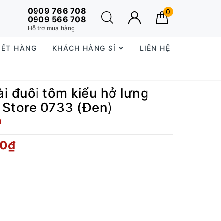
0909 766 708
0
0909 566 708
Hỗ trợ mua hàng
HẾT HÀNG
KHÁCH HÀNG SỈ
LIÊN HỆ
i đuôi tôm kiểu hở lưng
n Store 0733 (Đen)
H
00₫