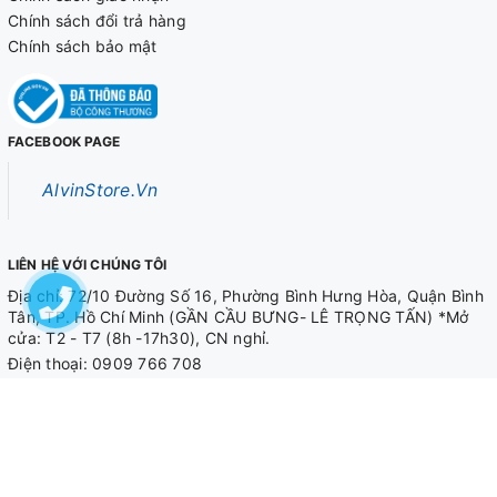
Chính sách đổi trả hàng
Chính sách bảo mật
FACEBOOK PAGE
AlvinStore.Vn
LIÊN HỆ VỚI CHÚNG TÔI
Địa chỉ: 72/10 Đường Số 16, Phường Bình Hưng Hòa, Quận Bình
Tân, TP. Hồ Chí Minh (GẦN CẦU BƯNG- LÊ TRỌNG TẤN) *Mở
cửa: T2 - T7 (8h -17h30), CN nghỉ.
Điện thoại:
0909 766 708
0909 566 708
Email
alvinstore.hcm@gmail.com
© Bản quyền thuộc về
AlvinStore.Vn
Cung cấp bởi Alvin Store