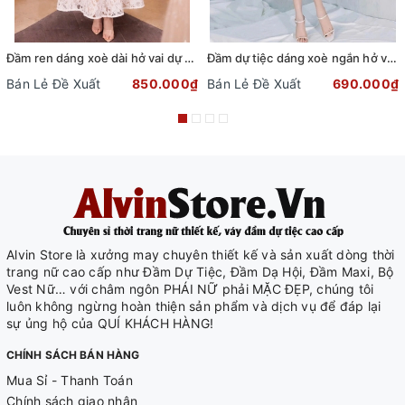
Đầm ren dáng xoè dài hở vai dự tiệc phối dây đai sang trọng
Đầm dự tiệc dáng xoè ngắn hở vai cột nơ sang trọng (TẶNG KÈM QUẦN SHORT) (Đen)
Bán Lẻ Đề Xuất
850.000₫
Bán Lẻ Đề Xuất
690.000₫
Alvin Store là xưởng may chuyên thiết kế và sản xuất dòng thời
trang nữ cao cấp như Đầm Dự Tiệc, Đầm Dạ Hội, Đầm Maxi, Bộ
Vest Nữ… với châm ngôn PHÁI NỮ phải MẶC ĐẸP, chúng tôi
luôn không ngừng hoàn thiện sản phẩm và dịch vụ để đáp lại
sự ủng hộ của QUÍ KHÁCH HÀNG!
CHÍNH SÁCH BÁN HÀNG
Mua Sỉ - Thanh Toán
Chính sách giao nhận