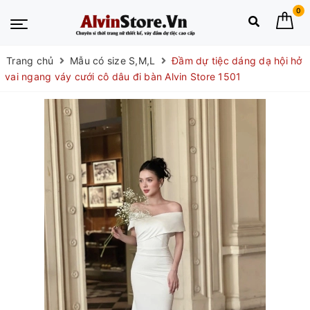
0
Trang chủ
Mẫu có size S,M,L
Đầm dự tiệc dáng dạ hội hở
vai ngang váy cưới cô dâu đi bàn Alvin Store 1501