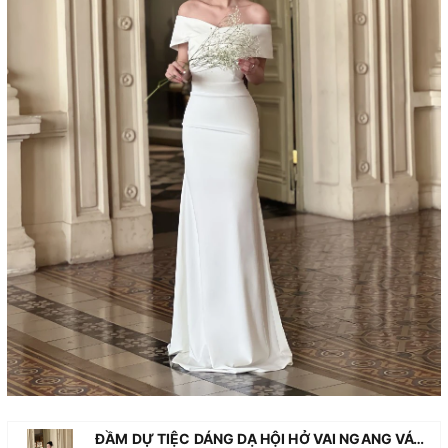
ĐẦM DỰ TIỆC DÁNG DẠ HỘI HỞ VAI NGANG VÁY CƯỚI CÔ DÂU ĐI BÀN ALVIN STORE 1501