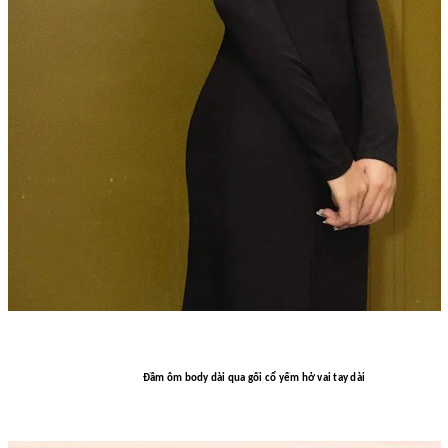
Đầm ôm body dài qua gối cổ yếm hở vai tay dài