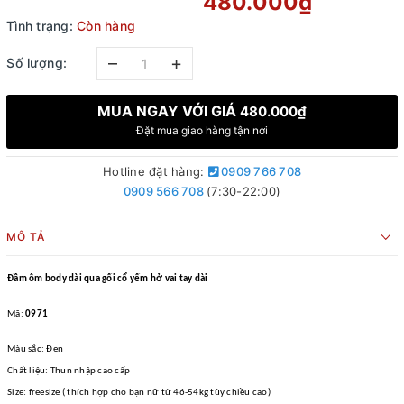
480.000₫
Tình trạng:
Còn hàng
–
+
Số lượng:
MUA NGAY VỚI GIÁ
480.000₫
Đặt mua giao hàng tận nơi
Hotline đặt hàng:
0909 766 708
0909 566 708
(7:30-22:00)
MÔ TẢ
Đầm ôm body dài qua gối cổ yếm hở vai tay dài
Mã:
0971
Màu sắc: Đen
Chất liệu: Thun nhập cao cấp
Size: freesize ( thích hợp cho bạn nữ từ 46-54kg tùy chiều cao)