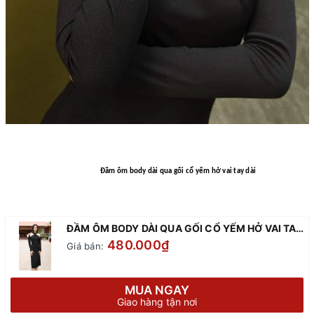
Đầm ôm body dài qua gối cổ yếm hở vai tay dài
ĐẦM ÔM BODY DÀI QUA GỐI CỔ YẾM HỞ VAI TAY DÀI
480.000₫
Giá bán:
MUA NGAY
Giao hàng tận nơi