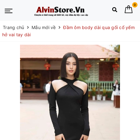
0
Trang chủ
Mẫu mới về
Đầm ôm body dài qua gối cổ yếm
hở vai tay dài