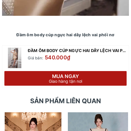
Đầm ôm body cúp ngực hai dây lệch vai phối nơ
ĐẦM ÔM BODY CÚP NGỰC HAI DÂY LỆCH VAI PHỐI NƠ
540.000₫
Giá bán:
MUA NGAY
Giao hàng tận nơi
SẢN PHẨM LIÊN QUAN