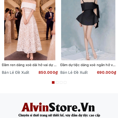
Đầm ren dáng xoè dài hở vai dự tiệc phối dây đai sang trọng
Đầm dự tiệc dáng xoè ngắn hở vai cột nơ sang trọng (TẶNG KÈM QUẦN SHORT) (Đen)
Bán Lẻ Đề Xuất
850.000₫
Bán Lẻ Đề Xuất
690.000₫