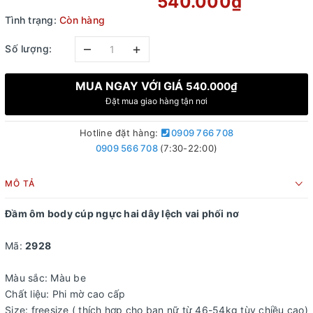
540.000₫
Tình trạng:
Còn hàng
–
+
Số lượng:
MUA NGAY VỚI GIÁ
540.000₫
Đặt mua giao hàng tận nơi
Hotline đặt hàng:
0909 766 708
0909 566 708
(7:30-22:00)
MÔ TẢ
Đầm ôm body cúp ngực hai dây lệch vai phối nơ
Mã:
2928
Màu sắc: Màu be
Chất liệu: Phi mờ cao cấp
Size: freesize ( thích hợp cho bạn nữ từ 46-54kg tùy chiều cao)