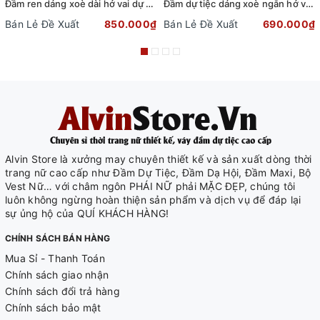
Đầm ren dáng xoè dài hở vai dự tiệc phối dây đai sang trọng
Đầm dự tiệc dáng xoè ngắn hở vai cột nơ sang trọng (TẶNG KÈM QUẦN SHORT) (Đen)
Bán Lẻ Đề Xuất
850.000₫
Bán Lẻ Đề Xuất
690.000₫
Alvin Store là xưởng may chuyên thiết kế và sản xuất dòng thời
trang nữ cao cấp như Đầm Dự Tiệc, Đầm Dạ Hội, Đầm Maxi, Bộ
Vest Nữ… với châm ngôn PHÁI NỮ phải MẶC ĐẸP, chúng tôi
luôn không ngừng hoàn thiện sản phẩm và dịch vụ để đáp lại
sự ủng hộ của QUÍ KHÁCH HÀNG!
CHÍNH SÁCH BÁN HÀNG
Mua Sỉ - Thanh Toán
Chính sách giao nhận
Chính sách đổi trả hàng
Chính sách bảo mật