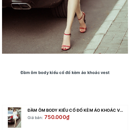
Đầm ôm body kiểu cổ đổ kèm áo khoác vest
ĐẦM ÔM BODY KIỂU CỔ ĐỔ KÈM ÁO KHOÁC VEST
750.000₫
Giá bán: