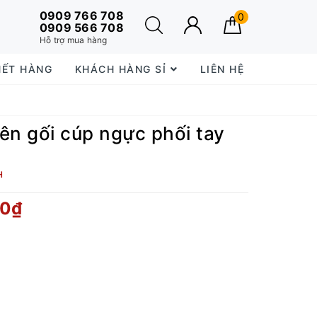
0909 766 708
0
0909 566 708
Hỗ trợ mua hàng
HẾT HÀNG
KHÁCH HÀNG SỈ
LIÊN HỆ
ên gối cúp ngực phối tay
H
00₫