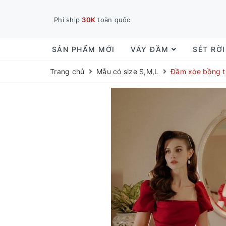
Phí ship
30K
toàn quốc
SẢN PHẨM MỚI
VÁY ĐẦM
SÉT RỜ
Trang chủ
Mẫu có size S,M,L
Đầm xòe bồng tr