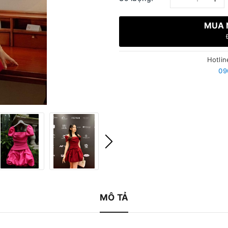
MUA 
Hotlin
09
MÔ TẢ