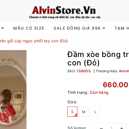
I
MẪU CÓ SIZE
SALE ĐỒNG GIÁ 99K
TẠM 
ên gối cúp ngực phối tay con (Đỏ)
Đầm xòe bồng tr
con (Đỏ)
SKU:
1580DS
Thương hiệu:
Alvin
660.0
Tình trạng:
Còn hàng
Size:
S
M
L
–
+
Số lượng: