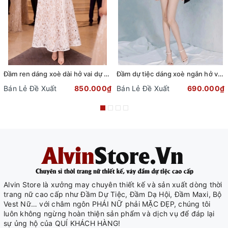
Đầm ren dáng xoè dài hở vai dự tiệc phối dây đai sang trọng
Đầm dự tiệc dáng xoè ngắn hở vai cột nơ sang trọng (TẶNG KÈM QUẦN SHORT) (Đen)
Bán Lẻ Đề Xuất
850.000₫
Bán Lẻ Đề Xuất
690.000₫
Alvin Store là xưởng may chuyên thiết kế và sản xuất dòng thời
trang nữ cao cấp như Đầm Dự Tiệc, Đầm Dạ Hội, Đầm Maxi, Bộ
Vest Nữ… với châm ngôn PHÁI NỮ phải MẶC ĐẸP, chúng tôi
luôn không ngừng hoàn thiện sản phẩm và dịch vụ để đáp lại
sự ủng hộ của QUÍ KHÁCH HÀNG!