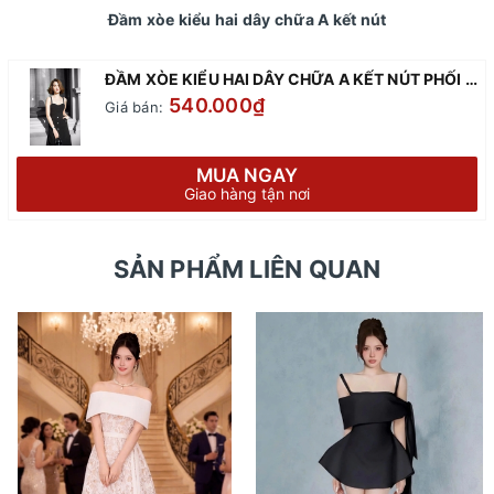
Đầm xòe kiểu hai dây chữa A kết nút
ĐẦM XÒE KIỂU HAI DÂY CHỮA A KẾT NÚT PHỐI TÚI
540.000₫
Giá bán:
MUA NGAY
Giao hàng tận nơi
SẢN PHẨM LIÊN QUAN