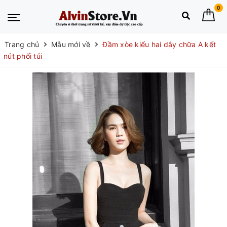
0
Trang chủ
Mẫu mới về
Đầm xòe kiểu hai dây chữa A kết
nút phối túi