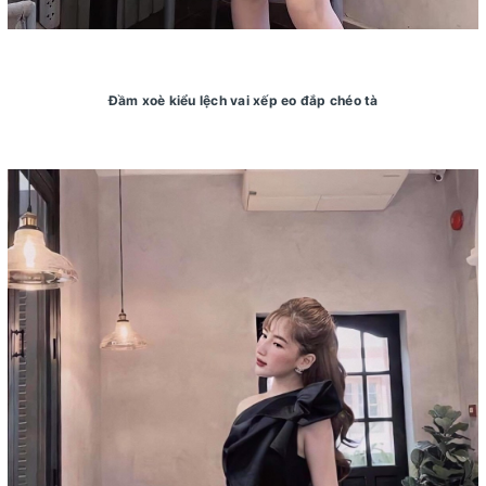
Đầm xoè kiểu lệch vai xếp eo đắp chéo tà