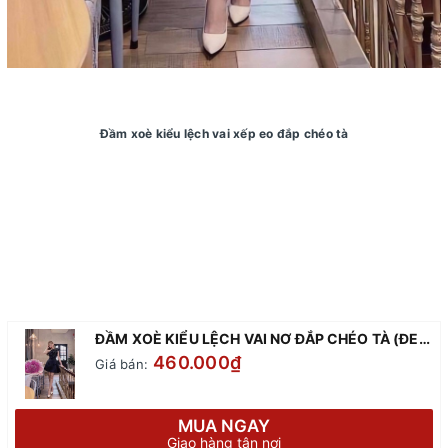
Đầm xoè kiểu lệch vai xếp eo đắp chéo tà
ĐẦM XOÈ KIỂU LỆCH VAI NƠ ĐẮP CHÉO TÀ (ĐEN)
460.000₫
Giá bán:
MUA NGAY
Giao hàng tận nơi