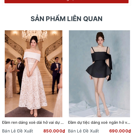
SẢN PHẨM LIÊN QUAN
Đầm ren dáng xoè dài hở vai dự tiệc phối dây đai sang trọng
Đầm dự tiệc dáng xoè ngắn hở vai cột nơ sang trọng (TẶNG KÈM QUẦN SHORT) (Đen)
Bán Lẻ Đề Xuất
850.000₫
Bán Lẻ Đề Xuất
690.000₫