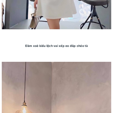
Đầm xoè kiểu lệch vai xếp eo đắp chéo tà