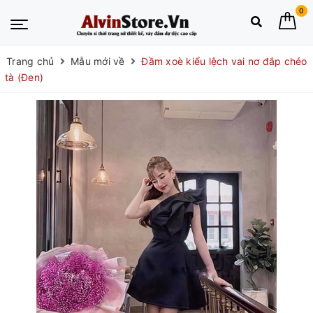
0
Trang chủ
Mẫu mới về
Đầm xoè kiểu lệch vai nơ đắp chéo
tà (Đen)