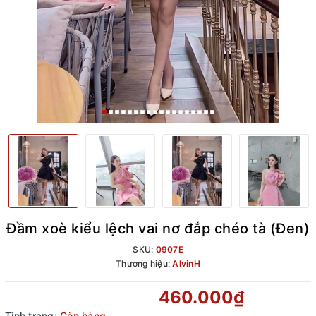
Đầm xoè kiểu lệch vai nơ đắp chéo tà (Đen)
SKU:
0907E
Thương hiệu:
AlvinH
460.000₫
Tình trạng:
Còn hàng