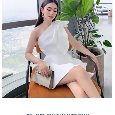
Đầm xoè kiểu lệch vai xếp eo đắp chéo tà