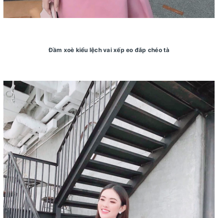
Đầm xoè kiểu lệch vai xếp eo đắp chéo tà