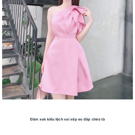
Đầm xoè kiểu lệch vai xếp eo đắp chéo tà