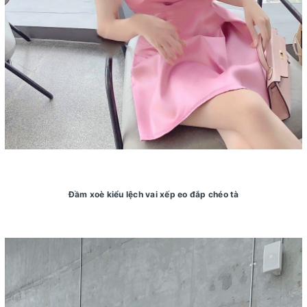
Đầm xoè kiểu lệch vai xếp eo đắp chéo tà