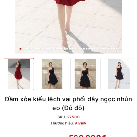
Đầm xòe kiểu lệch vai phối dây ngọc nhún
eo (Đỏ đô)
SKU:
2750O
Thương hiệu:
AlvinV