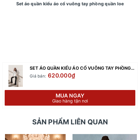
Set áo quần kiểu áo cổ vuông tay phồng quần loe
SET ÁO QUẦN KIỂU ÁO CỔ VUÔNG TAY PHỒNG QUẦN LOE
620.000₫
Giá bán:
MUA NGAY
Giao hàng tận nơi
SẢN PHẨM LIÊN QUAN