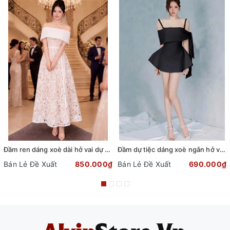
Đầm ren dáng xoè dài hở vai dự tiệc phối dây đai sang trọng
Đầm dự tiệc dáng xoè ngắn hở vai cột nơ sang trọng (TẶNG KÈM QUẦN SHORT) (Đen)
Bán Lẻ Đề Xuất
850.000₫
Bán Lẻ Đề Xuất
690.000₫