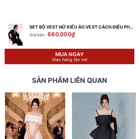
SET BỘ VEST NỮ KIỂU ÁO VEST CÁCH ĐIỆU PHỐI QUẦN ỐNG SUÔNG SANG TRỌNG ALVIN STORE 0997 (ĐEN)
660.000₫
Giá bán:
MUA NGAY
Giao hàng tận nơi
SẢN PHẨM LIÊN QUAN