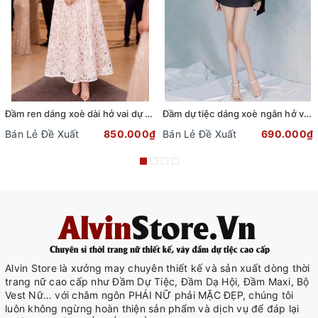
Đầm ren dáng xoè dài hở vai dự tiệc phối dây đai sang trọng
Đầm dự tiệc dáng xoè ngắn hở vai cột nơ sang trọng (TẶNG KÈM QUẦN SHORT) (Đen)
Bán Lẻ Đề Xuất
850.000₫
Bán Lẻ Đề Xuất
690.000₫
Alvin Store là xưởng may chuyên thiết kế và sản xuất dòng thời
trang nữ cao cấp như Đầm Dự Tiệc, Đầm Dạ Hội, Đầm Maxi, Bộ
Vest Nữ… với châm ngôn PHÁI NỮ phải MẶC ĐẸP, chúng tôi
luôn không ngừng hoàn thiện sản phẩm và dịch vụ để đáp lại