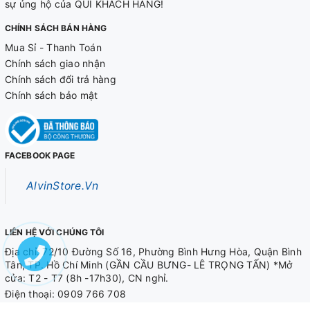
sự ủng hộ của QUÍ KHÁCH HÀNG!
CHÍNH SÁCH BÁN HÀNG
Mua Sỉ - Thanh Toán
Chính sách giao nhận
Chính sách đổi trả hàng
Chính sách bảo mật
FACEBOOK PAGE
AlvinStore.Vn
LIÊN HỆ VỚI CHÚNG TÔI
Địa chỉ: 72/10 Đường Số 16, Phường Bình Hưng Hòa, Quận Bình
Tân, TP. Hồ Chí Minh (GẦN CẦU BƯNG- LÊ TRỌNG TẤN) *Mở
cửa: T2 - T7 (8h -17h30), CN nghỉ.
Điện thoại:
0909 766 708
0909 566 708