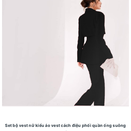
Set bộ vest nữ kiểu áo vest cách điệu phối quần ống suông